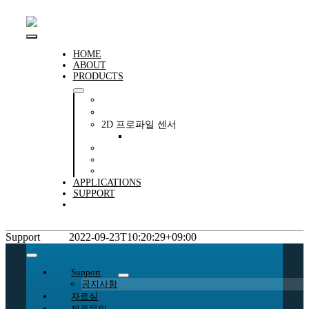
콘
텐
츠
Toggle
로
HOME
ABOUT
건
Navigation
PRODUCTS
너
뛰
센서(공장자동화)
기
변위센서
2D 프로파일 센서
PS-30 2D-LASER PROFILE SENSOR
비전 시스템
MACHINE & SIGNAL LIGHTING
SAFETY TECHNOLOGY
APPLICATIONS
SUPPORT
CONTACT
Support
disoric
2022-09-23T10:20:29+09:00
Toggle
Navigation
Support
공지사항
자료실
제품문의