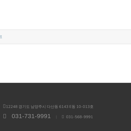
12248 경기도 남양주시 다산동 6143 E동 10-013호
031-731-9991
|
031-568-9991