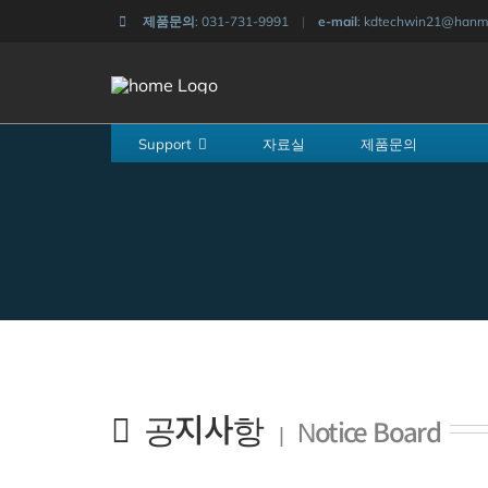
콘
제품문의
: 031-731-9991
|
e-mail
: kdtechwin21@hanma
텐
츠
로
Support
자료실
제품문의
건
너
뛰
기
공지사항
Notice Board
|