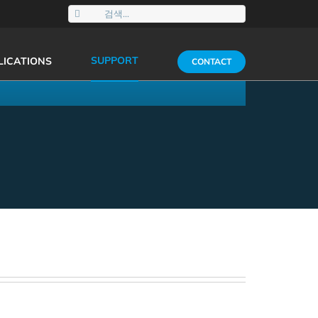
검
색:
SUPPORT
LICATIONS
CONTACT