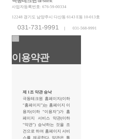
극동테크윈 di-soric
사업자등록번호: 676-59-00334
12248 경기도 남양주시 다산동 6143 E동 10-013호
031-731-9991
|
031-568-9991
×
이용약관
제 1조 약관 승낙
극동테크원 홈페이지(이하
“홈페이지”)는 홈페이지 이
용자(이하 “이용자”)가 홈
페이지 서비스 약관(이하
“약관”) 승낙하는 것을 조
건으로 하여 홈페이지 서비
스를 제공한다. 약관은 통