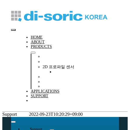
콘
텐
츠
로
건
Toggle
너
HOME
뛰
ABOUT
Navigation
PRODUCTS
기
센서(공장자동화)
변위센서
2D 프로파일 센서
PS-30 2D-LASER PROFILE SENSOR
비전 시스템
MACHINE & SIGNAL LIGHTING
SAFETY TECHNOLOGY
APPLICATIONS
SUPPORT
CONTACT
Support
disoric
2022-09-23T10:20:29+09:00
Toggle
Navigation
Support