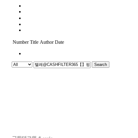
All
공지사항
보도
PR
신제품 소식
Number
Title
Author
Date
1
Search
Powered by KBoard