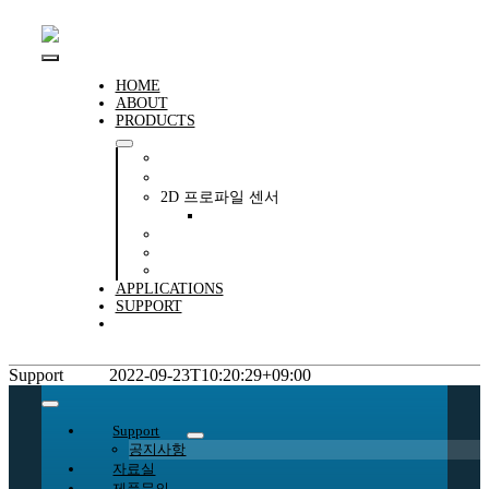
콘
텐
츠
Toggle
로
HOME
ABOUT
건
Navigation
PRODUCTS
너
뛰
센서(공장자동화)
기
변위센서
2D 프로파일 센서
PS-30 2D-LASER PROFILE SENSOR
비전 시스템
MACHINE & SIGNAL LIGHTING
SAFETY TECHNOLOGY
APPLICATIONS
SUPPORT
CONTACT
Support
disoric
2022-09-23T10:20:29+09:00
Toggle
Navigation
Support
공지사항
자료실
제품문의