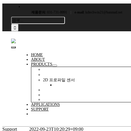
콘
텐
제품문의
: 031-731-9991
|
e-mail
: kdtechwin21@hanmail.net
츠
검
로
색:
건
너
뛰
기
Toggle
HOME
ABOUT
Navigation
PRODUCTS
센서(공장자동화)
변위센서
2D 프로파일 센서
PS-30 2D-LASER PROFILE SENSOR
비전 시스템
MACHINE & SIGNAL LIGHTING
SAFETY TECHNOLOGY
APPLICATIONS
SUPPORT
CONTACT
Support
disoric
2022-09-23T10:20:29+09:00