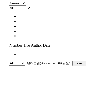
All
공지사항
보도
PR
신제품 소식
Number
Title
Author
Date
1
Search
Powered by KBoard